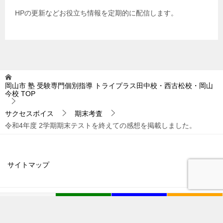
HPの更新などお役立ち情報を定期的に配信します。
岡山市 塾 受験専門個別指導 トライプラス田中校・西古松校・岡山
今校
TOP
サクセスボイス
期末考査
令和4年度 2学期期末テストを終えての感想を掲載しました。
サイトマップ
© 2018 岡山市 塾 受験専門個別指導 トライプラス田中校・西古松校・岡山今
TOPへ
電話
無料体験授業お申
授業料・資料請求
校
込