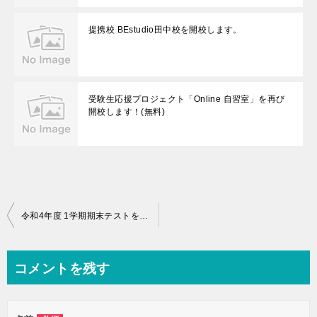
提携校 BEstudio田中校を開校します。
受験生応援プロジェクト「Online 自習室」を再び
開校します！(無料)
投
令和4年度 1学期期末テストを終えての感想を掲載しました。
稿
ナ
コメントを残す
ビ
ゲ