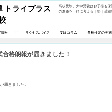
高校受験、大学受験はお子様も保
導 トライプラス
の進路を一緒に考える｜塾｜受験
校
室情報
サクセスボイス
受験コラム
各種検定の実施
学入試合格朗報が届きました！
報が届きました。