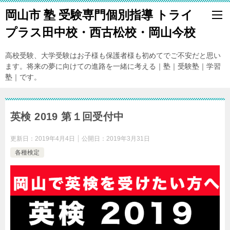
岡山市 塾 受験専門個別指導 トライ
プラス田中校・西古松校・岡山今校
高校受験、大学受験はお子様も保護者様も初めてでご不安だと思い
ます。将来の夢に向けての進路を一緒に考える｜塾｜受験塾｜学習
塾｜です。
英検 2019 第１回受付中
更新日：
2019年4月4日
公開日：
2019年3月31日
各種検定