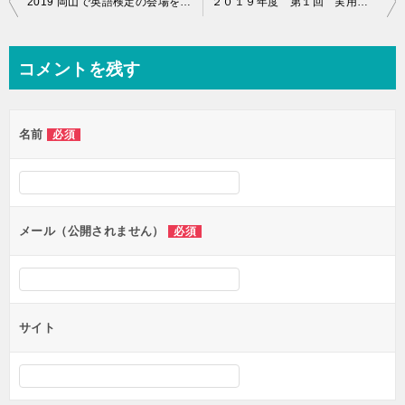
2019 岡山で英語検定の会場をお探しの方へ
２０１９年度 第１回 実用英語技能検定を実施しました。[岡山県 北区のトライプラス田中校にて]
稿
ナ
コメントを残す
ビ
ゲ
名前
必須
ー
シ
ョ
ン
メール（公開されません）
必須
サイト